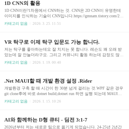
1D CNN의 활용
1D CNN이란?1차원에서 CNN하는 것. CNN은 2D CNN이 유명한데
이미지를 인식하는 기술이 CNN입니다.https://gmnam.tistory.com/274
#google_vignette 1D Convolutional Neural Network 이해하기 (CNN in
카테고리 없음
2026. 3. 25. 11:51
numpy & keras)목차 도입 머신러닝 분야에서 예측 모델을 만드는데
가장 많이 사용되는 신경망 모델은 바로 Convolutional Neural Networ
k(CNN)일 것이다. CNN은 특히 이미지 분류에서 높은 정확도를 보
VR 탁구로 이제 탁구 입문도 가능 합니다.
이며 많은 예측 모gmnam.tistory.com 1D CNN은 이런 파형 형태로 되
어있는 신호에서 특징을 찾아낼 때 주로 쓰입니다. 관련 제품애기 울
저는 탁구를 좋아하는데요 잘 치지는 못 합니다. 레슨도 꽤 오래 받
음소리로 배고픈지 쉬했는지 알려주는 앱https:/..
았는데 잘 안늘더라구요. 그리고 커뮤니티 활동 하는데 감정도 많이
써야 해서 피곤하구요.그런던차에 VR로 탁구를 칠 수 있다는 것을
카테고리 없음
2026. 1. 19. 00:40
알게 되었습니다. 동네에 VR방이 있는데 거기에 메타퀘스트3가 있
어서 탁구도 있나 싶어서 찾아보니까 있더라구요.가상현실이 얼마
나 실제같겠느냐 싶지만 쳐보니가 정말 실제 같습니다. 스핀도 똑같
.Net MAUI할 때 개발 환경 설정 .Rider
이 들어가고 제가 쓰던 기술 똑같이 다 구현이 됩니다. 제가 실수하
는 것도 거의 비슷한 결과가 나옵니다. VR머신 메타퀘스트3 75만원
개발환경 구축 할 때 시간이 한 30분 넘게 걸리는 것.WPF 같은 경우
쯤 합니다. 메타퀘스트2는 당근에 꽤 보이는데 15만원 정도에 구매
git clone후에 바로 dotnet build;dotnet run 하면 실행 되는데 MAUI는
가능 합니다(26년 1월 기준). 탁구장 월 10만원쯤 합니다. 왔다갔다
워크로드 설치 해주고 안드로이드SDK도 설치 해주어야 합니다. ㅜ
카테고리 없음
2026. 1. 15. 10:26
해야 하구요. 초보자는 잘 상대를 안해주고 회원님..
ㅜ dotnet workload 설치 .NET Multi-Platform App UI 설치 Android S
DK설치
AI와 함께하는 D형 큐티 - 딤전 3:1-7
2026년부터 저는 새로운 팀으로 옮기게 되었습니다. 24-25년 2년간