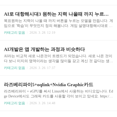
록 하는 기능을 구현 해볼 것입니다. 먼저 이미지에서 위도 경도를
인식하는 모델을 만들려고 합니다. 목표이 게임에서 자동플레이에
꼭 필요한 것은 위도 경도를 보고 배나 말을 이동 시키는 것 입니다.
AI로 대항해시대3 원하는 지력 나올때 까지 누르는 기능 학습
이동은 마우스 또는 키보드로 8개 방향 중 하나를 정해주면 알아서
이동 합니다. 학습 시키기이 부분을 학습 시켜야 하는데요 학습시켜
목표원하는 지력이 나올 때 까지 버튼을 누르는 모델을 만듭니다. 게
서 뭘 만들거냐면 위도가 북위인지 남위인지, 경도가 서경인지 동경
임으로 '학습'이 무엇인지 정의 해봅니다. 게임 설명대항해시대로 가
인지 각각 값이 얼마인지를 인식하는 모델을 만들 것입니다. 이미지
서 발견물을 발견하는 게임입니다. 여기에서 캐릭터를 만들 때 능력
카테고리 없음
2026. 3. 28. 12:19
에서 문자와 숫자를 인식 해주는 모델을 써서 1초에 한..
치를 좋게 만들 수가 있습니다. 지력이 높으면 좋은데요 지력은 주사
위를 굴리면 올라갑니다. 중요한 것은 이 부분 입니다. 50으로 되어
있는데 왼쪽이 5이고 오른쪽이 0입니다. 이 부분이 바뀌는데 학습을
AI개발은 앱 개발하는 과정과 비슷하다
시킬건 뭐가 5이고 뭐가 0인지 숫자를 학습 시키면 되겠죠 이런 힌트
를 줬더니 AI가 더 좋은 아이디어를 내놓죠 화면에 다른 영역에도
AI라는 비교적 새로 나온것이 트렌드가 되었습니다. 새로 나온 것이
숫자가 보이는데 0,1,4,5,7,8,9 까지 보이니까 버튼 한번 더 누르면 주
다 보니 미지의 영역이라는 생각을 많이들 갖고 계신 것 같다는 생각
사위를 다시 굴려서 다른 숫자가 나올테니 자기가 버튼을 눌러서 모
이 많이 듭니다. 새로 나왔다기 보다는 대중화된게 비교적 최근이라
카테고리 없음
2026. 3. 26. 17:37
든 숫자를 학습 하게끔 만든답..
는 것이 더 정확하겠지만요. AI는 논문을 많이 읽으면서 개발을 하
는데요 AI논문이 개발하는 과정과 크게 다를바가 없습니다. OOP나
디버깅, 앱 설계, DB설계, 알고리즘, 프레임웍 구조 등 계속 해오던
라즈베리파이5+oqlink+Nvidia Graphic카드
것 들을 이해 한다면 거기에서 많은 데이터와 GPU를 곁들이면 AI모
델입니다. 많은 AI논문의 구조는 다음과 같습니다.어떤 문제가 있었
라즈베리파이 + eGPU를 써서 Linux에서 사용하는 비디오입니다. Ed
다어떤 모델을 썼다어떤 아이디어를 NN으로 구현 했다어떤 데이터
ge Device에서도 그래픽 카드를 사용할 각이 보이고 있네요. https://w
를 이용했다전처리를 어떻게 했다결과가 몇%나왔다 AI로 다 해결
ww.youtube.com/watch?v=GRUBw0TLpLs
카테고리 없음
2026. 3. 26. 14:48
하려면 어려운데 개발이 들어가주면 현장의 문제와 ..