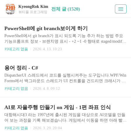
KyeongRok Kim
전체 글 (1520)
뷰티풀 프로그래밍
PowerShell에 git branch보이게 하기
PowerShell에서 git branch가 표시 되도록 기능 추가 하는 방법 주요
기능프롬프트 정보 - 브랜치명 표시 - +2 ~1 -0 형태로 staged/modifie
d/deleted 파일 수 - !2 untracked 파일 수 - ↑2 ↓1 remote와의 ahead/behi
카테고리 없음
2026. 4. 13. 10:23
nd 커밋 수 Tab 자동완성 - git ch + Tab → checkout, cherry-pick 등 자
동완성 - 브랜치명 자동완성: git checkout + Tab - 원격 브랜치, 태그,
스태시 이름도 자동완성 프롬프트 예시 C:\repo [main ≡ +1 ~2 -0 !3]>
용어 정리 - C#
- ≡ 동기화됨 - ↑1 1커밋 ahead - ↓2 2커밋 behind posh-git설치Install-M
odule p..
DispatcherUI 스레드에서 코드를 실행시켜주는 도구입니다.WPF/Win
Forms에서 백그라운드 스레드가 UI 컨트롤을 건드리면 크래시가 나
는데, 이걸 해결합니다.// 백그라운드 스레드에서 UI 업데이트할 때
카테고리 없음
2026. 4. 8. 09:12
Application.Current.Dispatcher.Invoke(() =>{ myLabel.Content = "업데
이트됨";});핵심: "UI 스레드야, 이거 대신 실행해줘" Dispose비관리
리소스(파일, DB 연결, 소켓 등)를 명시적으로 해제하는 메서드입니
AI로 자율주행 만들기 on 게임 - 1편 좌표 인식
다.IDisposable 인터페이스를 구현하면 using 문을 쓸 수 있습니다.// u
sing 블록이 끝나면 자동으로 Dispose() 호출됨using (var conn = new S
대항해시대3 라는 1997년에 출시된 게임을 대상으로 AI모델을 만들
qlConnection(connStr)){ ..
어 보는 과정을 기록 해보겠습니다. 게임에서 이동을 하면 아래 빨간
줄 친 위도 경도가 바뀌는데요 이것을 인식 해서 자동으로 이동하도
카테고리 없음
2026. 3. 29. 20:04