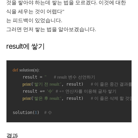
것을 쌓아야 하는데 쌓는 법을 모르겠다. 이것에 대한
식을 세우는 것이 어렵다"
는 피드백이 있었습니다.
그러면 먼저 쌓는 법을 알아보겠습니다.
result에 쌓기
def
solution
(
n
):
    result = 
''
# result 변수 선언하기
(
, result)   
print
'쌓기 전 result:'
# 이 줄은 중간 결과를 
    result += 
'수'
# += 연산자를 이용해 글자 쌓기
(
, result)   
print
'쌓은 후 result:'
# 이 줄은 삭제 할 것입니
solution(
)  
1
# 수
결과