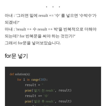
아내 : '그러면 밑에 result += '수' 를 넣으면 '수박수'가
되겠네?'
아내 : 'result =+ 수 result =+ 박'을 반복적으로 더해야
되는데? for 반복문을 써야 하는 것인가?'
그래서 for문을 넣어보았습니다.
for문 넣기
def
solution
(
n
):
 i 
(
):

for
in
range
10
        result = 
''
(
, result)

print
'쌓기 전 result:'
        result += 
'수'
(
, result)

print
'쌓은 후 result:'