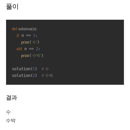
풀이
def
solution
(
n
):
 n == 
:

if
1
(
)

print
'수'
 n == 
:

elif
2
(
)

print
'수박'
solution(
)  
1
# 수
solution(
)  
2
# 수박
결과
수
수박