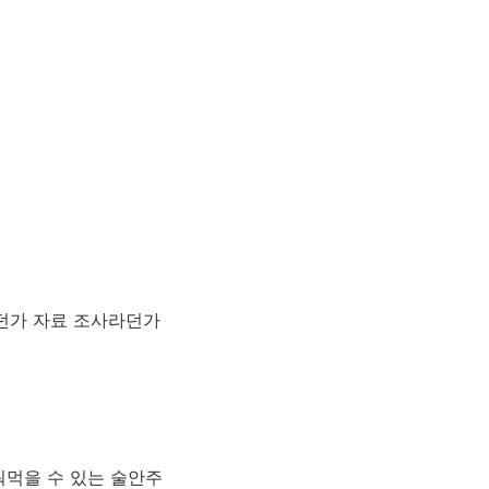
라던가 자료 조사라던가
궈먹을 수 있는 술안주