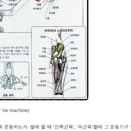
ie machine)
 운동하는거. 발레 할 때 '안쪽근육', '속근육'할때 그 운동기구 