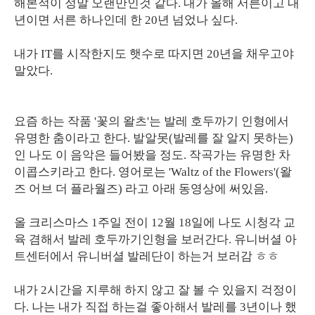
해본적이 정말 오랜만인것 같다. 내가 올해 서른이고 내
년이면 서른 하나인데 한 20년 넘었나 싶다.
내가 IT를 시작한지도 햇수로 따지면 20년을 채우고야
말았다.
요즘 하는 작품 '꽃의 왈츠'는 발레 호두까기 인형에서
유명한 춤이라고 한다. 발알못(발레를 잘 알지 못하는)
인 나도 이 음악은 들어봤을 정도. 작곡가는 유명한 차
이콥스키라고 한다. 영어로는 'Waltz of the Flowers'(왈
즈 어브 더 플라월즈) 라고 아래 동영상에 써있음.
올 크리스마스 1주일 전이 12월 18일에 나도 시청각 교
육 겸해서 발레 호두까기인형을 보러간다. 유니버셜 아
트센터에서 유니버셜 발레단이 하는거 보러감 ㅎㅎ
내가 2시간을 지루해 하지 않고 잘 볼 수 있을지 걱정이
다. 나는 내가 직접 하는걸 좋아해서 발레를 3년이나 했