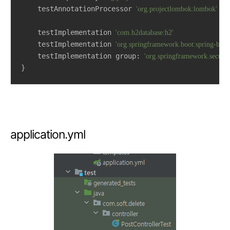
    testAnnotationProcessor 
'org.projectlombok:lombok'
    testImplementation 
'com.h2database:h2'
    testImplementation 
'org.springframework.boot:spring-boot-s
    testImplementation group: 
'org.springframework.securit
}
application.yml