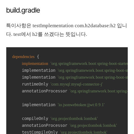
build.gradle
특이사항은 testImplementation com.h2database:h2 입니
다. test에서 h2를 쓰겠다는 뜻입니다.
 {

dependencies
implementation
'org.springframework.boot:spring-boot-starter-da
    implementation 
'org.springframework.boot:spring-boot-start
    implementation 
'org.springframework.boot:spring-boot-starte
    runtimeOnly 
'com.mysql:mysql-connector-j'
    annotationProcessor 
'org.springframework.boot:spring-boo
    implementation 
'io.jsonwebtoken:jjwt:0.9.1'
    compileOnly 
'org.projectlombok:lombok'
    annotationProcessor 
'org.projectlombok:lombok'
    testCompileOnly 
'org.projectlombok:lombok'