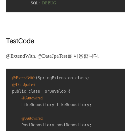
SQL:
DEBUG
TestCode
@ExtendWith, @DataJpaTest를 사용합니다.
@ExtendWith
@DataJpaTest
public class ForDevelop {

@Autowired
    LikeRepository likeRepository;

@Autowired
    PostRepository postRepository;