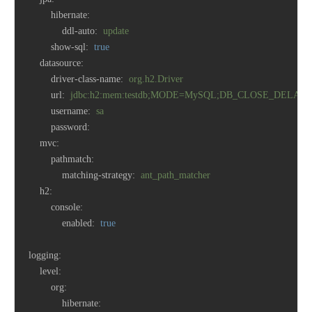
hibernate:
ddl-auto:
update
show-sql:
true
datasource:
driver-class-name:
org.h2.Driver
url:
jdbc:h2:mem:testdb;MODE=MySQL;DB_CLOSE_DELAY=
username:
sa
password:
mvc:
pathmatch:
matching-strategy:
ant_path_matcher
h2:
console:
enabled:
true
logging:
level:
org:
hibernate: