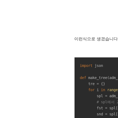
이런식으로 생겼습니다. 
import
 json

def
make_tree
(
adm_
    tre = {}

for
 i 
in
range
        spl = adm_
# spl에서
        fst = spl[
        snd = spl[