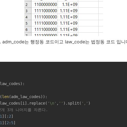
adm_code는 행정동 코드이고 law_code는 법정동 코드 입니
law_codes
):
(
len
(adm_law_codes)):

law_codes[i].replace(
'\n'
,
''
).split(
','
)

 2개 3개 나머지를 자른다.
1
][:
2
]

1
][
2
:
5
]
