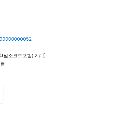
_000000000052
4(말소코드포함).zip [
드를