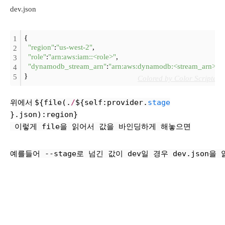
dev.json
{
1
"region"
:
"us-west-2"
,
2
"role"
:
"arn:aws:iam::<role>"
,
3
"dynamodb_stream_arn"
:
"arn:aws:dynamodb:<stream_arn>"
4
}
5
Colored by Color Scripter
${file(.
/
${self:provider.
stage
위에서 
}.json):region}
 이렇게 file을 읽어서 값을 바인딩하게 해놓으면
예를들어 --stage로 넘긴 값이 dev일 경우 dev.json을