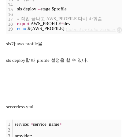
14
sls deploy 
-
-
stage $profile
15
16
# 작업 끝나고 AWS_PROFILE 다시 바꿔줌
17
export
 AWS_PROFILE
=
dev
18
echo
 ${AWS_PROFILE}
19
Colored by Color Scripter
cs
sls가 aws profile을
sls deploy할 때 profile 설정을 할 수 있다.
serverless.yml
1
service: 
<
service_name
>
2
3
provider: