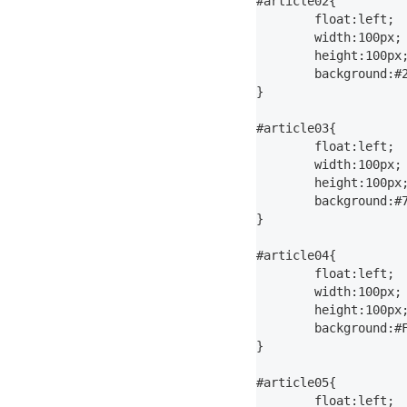
#article02{

	float:left;

	width:100px;

	height:100px;

	background:#2185C5;

}

#article03{

	float:left;

	width:100px;

	height:100px;

	background:#7ECEFD;

}

#article04{

	float:left;

	width:100px;

	height:100px;

	background:#FFF6E5;

}

#article05{

	float:left;
