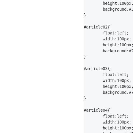
	height:100px;

	background:#3E454C;

}

#article02{

	float:left;

	width:100px;

	height:100px;

	background:#2185C5;

}

#article03{

	float:left;

	width:100px;

	height:100px;

	background:#7ECEFD;

}

#article04{

	float:left;

	width:100px;

	height:100px;
