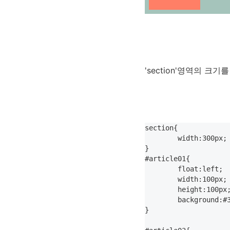
'section'영역의 크
section{

	width:300px;

}

#article01{

	float:left;

	width:100px;

	height:100px;

	background:#3E454C;

}
