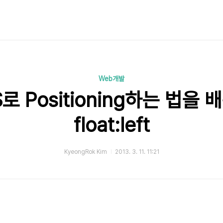
Web개발
S로 Positioning하는 법을 
float:left
KyeongRok Kim
2013. 3. 11. 11:21