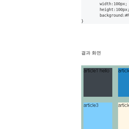
	width:100px;

	height:100px;

	background:#FF7F66;

결과 화면