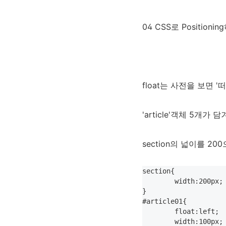
04 CSS로 Positionin
float는 사전을 보면
'article'객체 5개가
section의 넓이를 200
section{

	width:200px;

}

#article01{

	float:left;

	width:100px;
