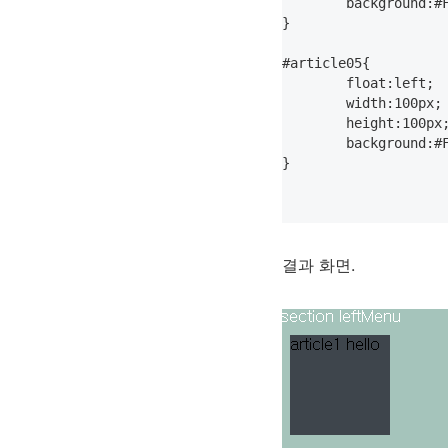
	background:#FFF6E5;

}

#article05{

	float:left;

	width:100px;

	height:100px;

	background:#FF7F66;

}

결과 화면.