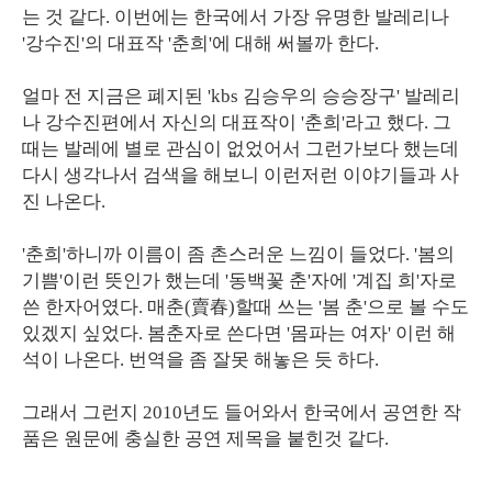
는 것 같다. 이번에는 한국에서 가장 유명한 발레리나
'강수진'의 대표작 '춘희'에 대해 써볼까 한다.
얼마 전 지금은 폐지된 'kbs 김승우의 승승장구' 발레리
나 강수진편에서 자신의 대표작이 '춘희'라고 했다. 그
때는 발레에 별로 관심이 없었어서 그런가보다 했는데
다시 생각나서 검색을 해보니 이런저런 이야기들과 사
진 나온다.
'춘희'하니까 이름이 좀 촌스러운 느낌이 들었다. '봄의
기쁨'이런 뜻인가 했는데 '동백꽃 춘'자에 '계집 희'자로
쓴 한자어였다. 매춘(賣春)할때 쓰는 '봄 춘'으로 볼 수도
있겠지 싶었다. 봄춘자로 쓴다면 '몸파는 여자' 이런 해
석이 나온다. 번역을 좀 잘못 해놓은 듯 하다.
그래서 그런지 2010년도 들어와서 한국에서 공연한 작
품은 원문에 충실한 공연 제목을 붙힌것 같다.