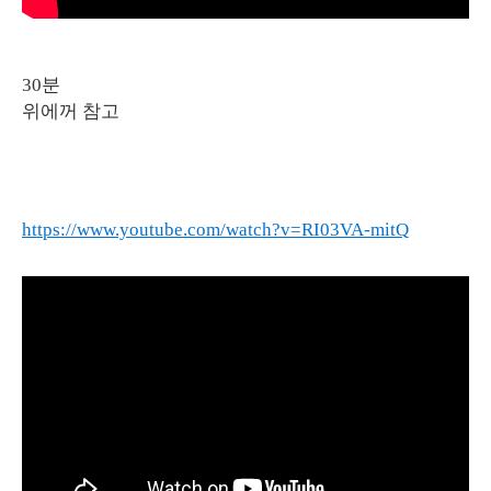
30분
위에꺼 참고
https://www.youtube.com/watch?v=RI03VA-mitQ