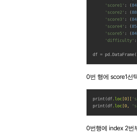
'score1'
: (
84
'score2'
: (
88
'score3'
: (
84
'score4'
: (
85
'score5'
: (
84
'difficulty'
:
df = pd.DataFrame(
0번 행에 score1
print(df
.loc
[0]
[
's
print(df
.loc
[0, 
's
0번행에 index 