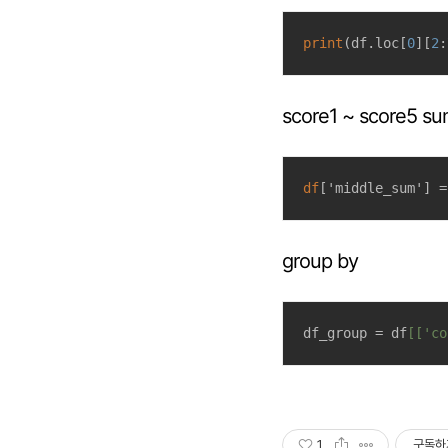
print
(df.loc[
0
][
2
:
score1 ~ score5
df
['middle_sum'] =
group by
df_group = df
[['co
1
구독하