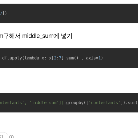
7
])
 sum구해서 middle_sum에 넣기
 df.apply(lambda x: x[
2
:
7
].sum() , axis=
1
)
ntestants', 'middle_sum']]
.groupby([
'contestants'
]).sum(
기