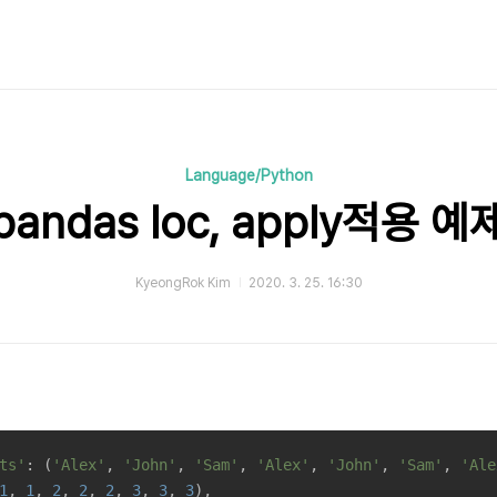
Language/Python
pandas loc, apply적용 예
KyeongRok Kim
2020. 3. 25. 16:30
ts'
: (
'Alex'
, 
'John'
, 
'Sam'
, 
'Alex'
, 
'John'
, 
'Sam'
, 
'Ale
1
, 
1
, 
2
, 
2
, 
2
, 
3
, 
3
, 
3
),
