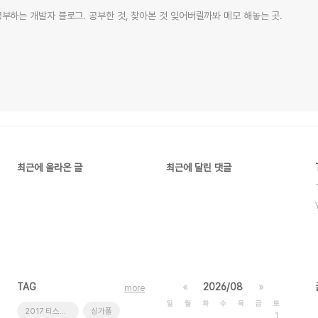
부하는 개발자 블로그. 공부한 것, 찾아본 것 잊어버릴까봐 메모 해놓는 곳.
최근에 올라온 글
최근에 달린 댓글
TAG
«
2026/08
»
more
일
월
화
수
목
금
토
2017 티스토리 결산
싱가폴
1