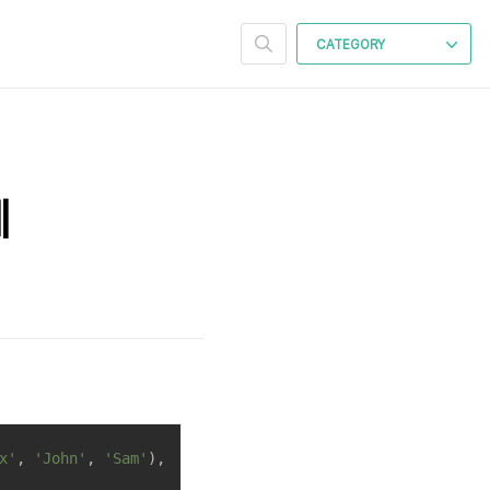
CATEGORY
제
x'
, 
'John'
, 
'Sam'
),
