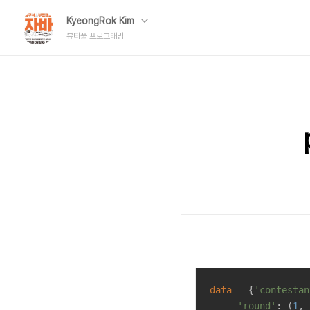
KyeongRok Kim
뷰티풀 프로그래밍
data
 = {
'contestan
'round'
: (
1
, 