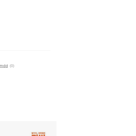
mmdd
(0)