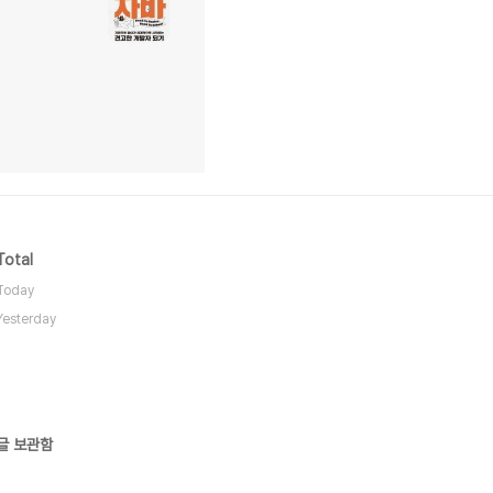
Total
Today
Yesterday
글 보관함