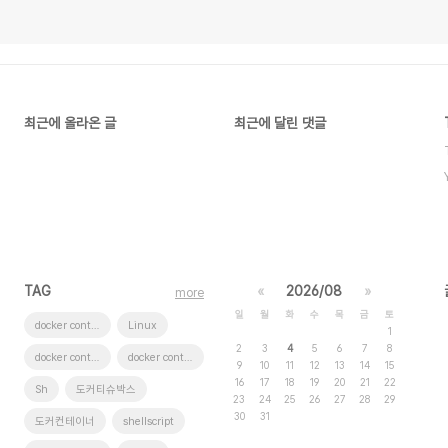
최근에 올라온 글
최근에 달린 댓글
TAG
«
2026/08
»
more
일
월
화
수
목
금
토
docker container tissue
Linux
1
2
3
4
5
6
7
8
docker container tissue box
docker container whale
9
10
11
12
13
14
15
16
17
18
19
20
21
22
Sh
도커티슈박스
23
24
25
26
27
28
29
30
31
도커컨테이너
shellscript