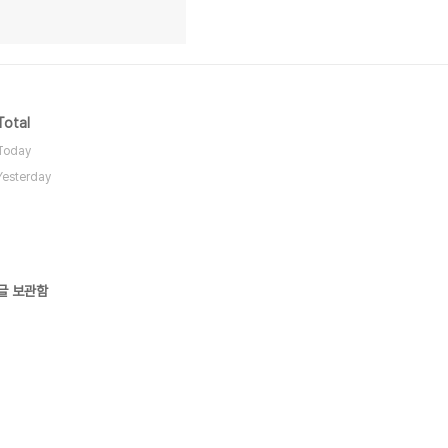
Total
Today
Yesterday
글 보관함