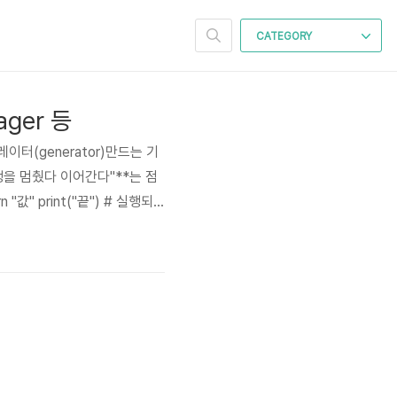
CATEGORY
ager 등
터(generator)만드는 기
행을 멈췄다 이어간다"**는 점
n "값" print("끝") # 실행되
nerator 함수 (yield 사용)