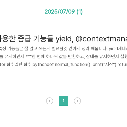
2025/07/09 (1)
사용한 중급 기능들 yield, @contextman
정 기능들은 잘 알고 쓰는게 필요할것 같아서 정리 해봅니다. yield제네레이
를 유지하면서 **"한 번에 하나씩 값을 반환하고, 상태를 유지하면서 실
 함수일반 함수 pythondef normal_function(): print("시작") retur
unction()# 함수 호출 → 스택에 올라감 → return → 스택에서 제거 → 끝Ge
ion(): print("시작..
1