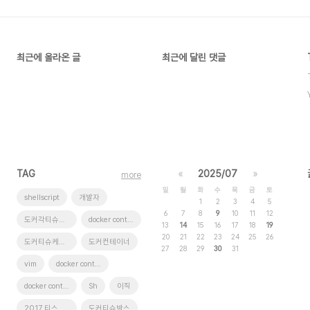
최근에 올라온 글
최근에 달린 댓글
TAG
«
2025/07
»
more
일
월
화
수
목
금
토
shellscript
개발자
1
2
3
4
5
6
7
8
9
10
11
12
도커각티슈박스
docker container tissue
13
14
15
16
17
18
19
20
21
22
23
24
25
26
도커티슈케이스
도커컨테이너
27
28
29
30
31
vim
docker container case
docker container
Sh
이직
2017 티스토리 결산
도커티슈박스