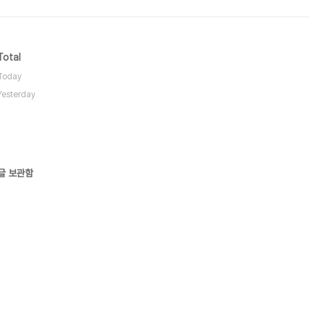
Total
Today
Yesterday
글 보관함