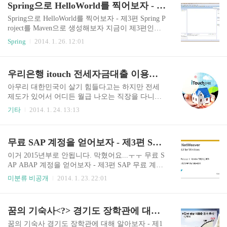
Spring으로 HelloWorld를 찍어보자 - 제3편 Spring Project를 Maven으로 생성해보자
까지 무료로 만들수 있으므로 요즘은 대세가 Bitbu
cket인 것 같다. 그럼 한번 계정을만들어보자. htt
Spring으로 HelloWorld를 찍어보자 - 제3편 Spring P
p://bitbucket.com/ 에 접속한다. 위에 화면처럼 이
roject를 Maven으로 생성해보자 지금이 제3편인데
름, 이메일주소, 본인이 사용할 패스워드를 입력하
제1편에서 STS를 설치 했다면 maven을 따로 설치
Spring
2014. 1. 26. 12:01
고 'Sign up for free'를 누르면 된다. 여기에 몇가지
하는 수고는 하지 않아도 된다. 굳이 sts를 설치하지
정보를 더 적고 Submit을..
않았더라도 eclipse j2ee버젼 정도면 maven플러그인
이 기본으로 포함 되어 있으니 따로 설치·설정이
우리은행 itouch 전세자금대출 이용하기
필요 없다. Spring Project는 다른 Library하고 연동
하기 좋기 때문에 Maven을 이용해 프로젝트를 생
아무리 대한민국이 살기 힘들다고는 하지만 전세
성하는게 좋다. 한번 해보자. 1.STS켠다 왼쪽 Packa
제도가 있어서 어디든 월급 나오는 직장을 다니면
ge Explorer에서 마우스 우클릭New - Spring Project
대졸 기준으로 연봉 2천만원은 받을 수 있지 싶습
기타
2014. 1. 24. 13:13
누른다. 또 다른 방법은마우스 우클릭 - Others - Sp
니다. 그래서 저도 졸업하자마자 어디든 들어갈 수
ring - Spring Project 이 순서로 접..
있는 곳으로 취업을 했습니다. 취직을 하고 소득이
있으면 대부분 국가에서 보증해주는 전세자금대출
무료 SAP 계정을 얻어보자 - 제3편 SAP 무료 계정을 신청해보자
을 받을 수 있습니다. 전세를 안살고 월세로 산다면
초반에 돈을 모으는게 쉽지가 않습니다. 한달에 16
이거 2015년부로 안됩니다. 막혔어요...ㅜㅜ 무료 S
0~200정도 받아서 1000만원을 모으려면 정말 꼭 필
AP ABAP 계정을 얻어보자 - 제3편 SAP 무료 계정
요한 소비만 해야 합니다만 어쩔 수 없습니다 현실
을 신청해보자 이번 포스트는 실제로 무료 계정을
미분류 비공개
2014. 1. 23. 22:01
에 맞추어 살 수 밖에요. 현재 이 글을 쓰는 시점에
신청 해보는거에요. 열매는 물론 계정을 받아서 접
서 제 나이는 28살입니다. 저는 1년 동안 매월 42만
속하는거지만요.. ㅎㅎ '신청'하고 '접속'하고 나누
원 하는 월세를 살다가 5000만원짜리 전세로 이사
어져 있는 이유는 신청하자마자 계정이 발급 되지
꿈의 기숙사<?> 경기도 장학관에 대해 알아보자 - 제14편 같이 산다는 것에 대하여
를 왔습니다. 한달에 관리비 포함해서 42만원씩 내
않기 때문에 나누어 놓았습니다. 신청 해볼게요. 별
고 살았는데 ..
로 어렵진 않습니다. http://www.ides.consolut.eu/sap/
꿈의 기숙사 경기도 장학관에 대해 알아보자 - 제1