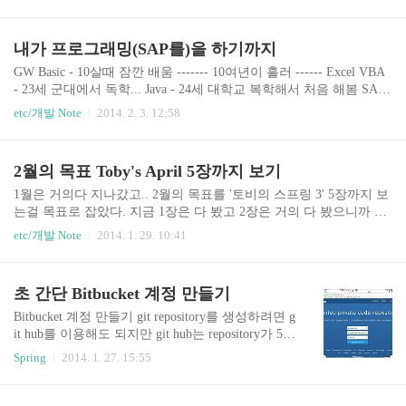
하는 바에 가까워 가고 있는 나 자신을 발견할 수
있다. 1장을 보고 또보고 또보고 해서 지금까지 1장
만 세번째 보고 있다. 드디어 세번째에는 1장을 완
내가 프로그래밍(SAP를)을 하기까지
독할 수 있을 것 같다. 이제 xml설정하는 부분을 들
어갔는데 xml은 거의 처음써보는거라 또 익혀야 된
GW Basic - 10살때 잠깐 배움 ------- 10여년이 흘러 ------ Excel VBA
다.. ㄷㄷ 조금 쓰다보면 능숙하게 쓰고 있는 내 자
- 23세 군대에서 독학... Java - 24세 대학교 복학해서 처음 해봄 SAP
신을 발견 할거다.
FI - 25세 대딩 3학년 겨울방학에 처음 해봄 ABAP - 26세 회사 취직
etc/개발 Note
2014. 2. 3. 12:58
해서 처음 해봄 Spring Framework - 27세 회사 들어와서 해봄 이런 스
텝을 밟아왔다. 그래서 내 블로그에는 GW Basic빼고(VBA가 Basic이
긴 함) 위에 관한 내용을 골고루 올린다. 그래도 나름 6년동안 '프로
2월의 목표 Toby's April 5장까지 보기
그래밍'이란걸 꾸준히 하긴 했네... ㄷㄷ
1월은 거의다 지나갔고.. 2월의 목표를 '토비의 스프링 3' 5장까지 보
는걸 목표로 잡았다. 지금 1장은 다 봤고 2장은 거의 다 봤으니까 3,
4, 5장 세장만 더 보면 된다. 페이지 수로는 400페이지까지다. 전체
etc/개발 Note
2014. 1. 29. 10:41
가 1400페이지 정도 되니까 400까지 보면 한 1/3정도 보는 셈이다.
올해는 이 책을 한번 뗄 수 있으려나... ㅎㅎ ABAP을 하던 VBA를 하
던 JAVA를 하던간에 이 책에 나온 개념들을 익히고 개발에 임하면
초 간단 Bitbucket 계정 만들기
훨씩 나은 코드를 만들어 낼 수 있으리라 본다.
Bitbucket 계정 만들기 git repository를 생성하려면 g
it hub를 이용해도 되지만 git hub는 repository가 5개
밖에 안만들어진다. 그리고 private repository를 생
Spring
2014. 1. 27. 15:55
성 하려면 요금을 내야한다. 근데 bitbucket은 reposi
tory는 계속 만들 수 있고..(계속 만들어 진다. 몇개
가 한계인지는 모르겠음) Private Repository도 5개