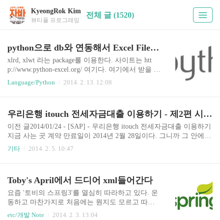
KyeongRok Kim
전체 글 (1520)
뷰티풀 프로그래밍
python으로 db와 연동해서 Excel File로 출력하기
xlrd, xlwt 라는 package를 이용한다. 사이트는 htt
p://www.python-excel.org/ 여기다. 여기에서 받을 수
있음. 특정 계산이나 매크로 같은거... VBA는 Excel
Language/Python
2014. 2. 13. 12:08
에서 바로 열어서 쓰기는 편한데 매크로 쓰기가 약
간 구리다. 일단 class기능이 좀 구리다. 암튼 뭐든...
연산해서 Excel로 뽑아내려면 xlrd를 써서 뽑아내
우리은행 itouch 전세자금대출 이용하기 - 제2편 시나리오
면 될 듯 하다. txt를 excel에서 열래도 좀 불편하긴
한 것 같은데... ㅎㅎ
이전 글2014/01/24 - [SAP] - 우리은행 itouch 전세자금대출 이용하기
지금 사는 곳 계약 만료일이 2014년 2월 28일이다. 그니까 그 안에
이사를 가야한다. 그러면... 1.2월 20일까지 계약한다.근저당설정금
기타
2014. 2. 5. 10:47
액이 전세금의 50%를 초과하면 안되는지 확인하자.대상 물건이 등
기부등본상에 아파트, 단독, 연립, 다세대, 다가구, 근린주택(주거용
1/2 이상 이용) 인지 확인한다. 계약할 때 나는 계약금 250만원을 주
Toby's April에서 드디어 xml들어간다
고 3월 6일을 중도금 지급일3월 10일을 잔금 지급일로 한다.(중도금
잔금 지급일의 이유는 후술) 계약서 원본을 받는다. 2.2월 21일 등기
요즘 '토비의 스프링3'를 열심히 따라하고 있다. 운
소 방문한다등기소 방문해서 확정일자를 받는다. 3.2월 21일 우리은
동하고 마찬가지로 처음에는 뭔지도 모르고 따라
행 사이트 들어가서 대출신청 한다. 4.2월 24일우리은행에서 ..
하다가 자꾸 따라하다 보면 강사가 이야기하고자
etc/개발 Note
2014. 2. 3. 13:04